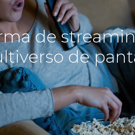
orma de streamin
ltiverso de pant