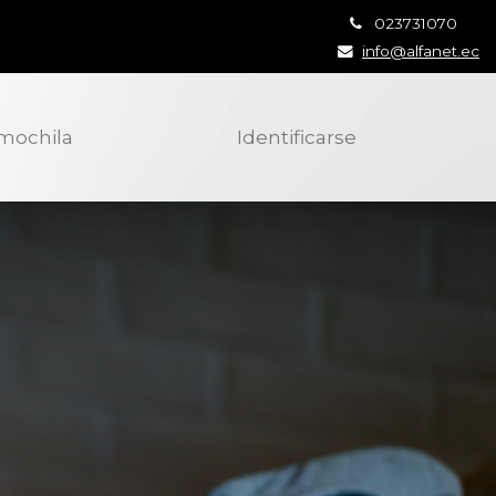
023731070
info@alfanet.ec
 mochila
Identificarse