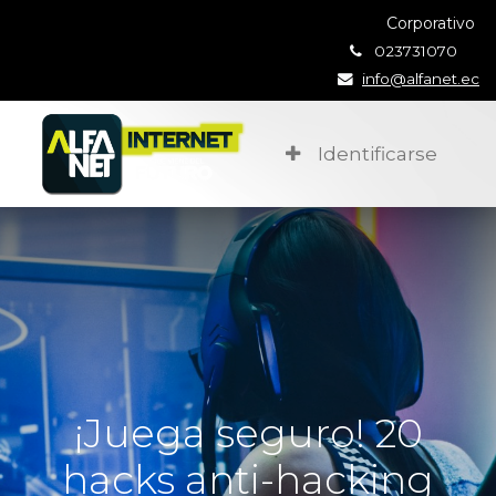
Corporativo
023731070
info@alfanet.ec
Identificarse
¡Juega seguro! 20
hacks anti-hacking