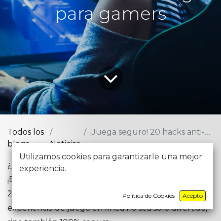
para gamers
Todos los
¡Juega seguro! 20 hacks anti-hacking para gamers
blogs
Noticias
Utilizamos cookies para garantizarle una mejor
¿Eres gamer? ¿Te preocupa tu seguridad en línea?
experiencia.
¡Esta entrada es para ti! Sigue leyendo y descubre
20 hacks anti hacking de AlfaNet, para que tu
Política de Cookies
Acepto
experiencia de juego en línea no sea solo divertida,