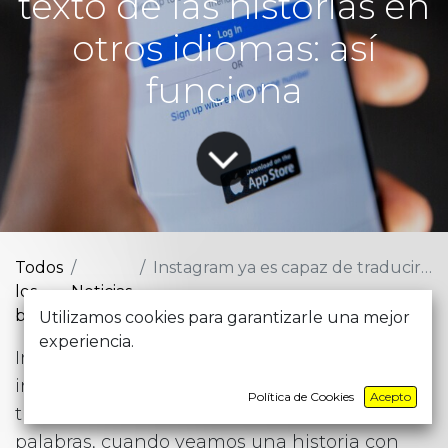
texto de las historias en
otros idiomas: así
funciona
Todos
Instagram ya es capaz de traducir automáticamente el texto de las historias en otros idiomas: así funciona
los
Noticias
blogs
Utilizamos cookies para garantizarle una mejor
experiencia.
Instagram acaba de anunciar una nueva e
interesante función para sus historias: la
Política de Cookies
Acepto
traducción automática del texto. En pocas
palabras, cuando veamos una historia con