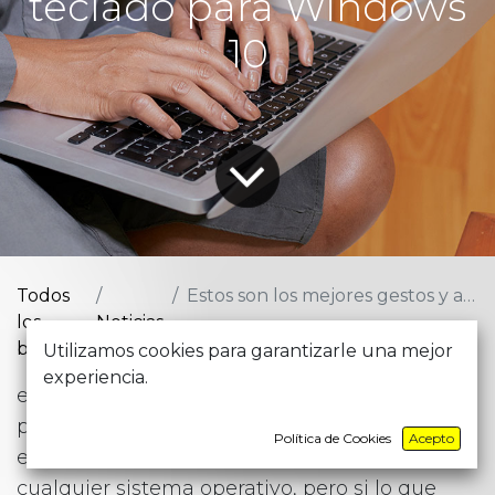
teclado para Windows
10
Todos
Estos son los mejores gestos y atajos de teclado para Windows 10
los
Noticias
blogs
Utilizamos cookies para garantizarle una mejor
experiencia.
eclado, ratón o touchpad y quizás incluso una
pantalla táctil. No hace falta mucho más que
Política de Cookies
Acepto
eso para moverse de manera básica en
cualquier sistema operativo, pero si lo que