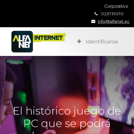
Corporativo
023731070
info@alfanet.ec
Identificarse
El histórico juego de
PC que se podrá