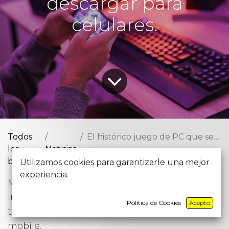
descargar para
celulares.
Todos
El histórico juego de PC que se podrá descargar para celulares.
los
Noticias
blogs
Utilizamos cookies para garantizarle una mejor
experiencia.
Marcó a toda una generación y rompió
innumerables récords. Ahora, después de
Política de Cookies
Acepto
tanta espera, estará disponible su versión
mobile.