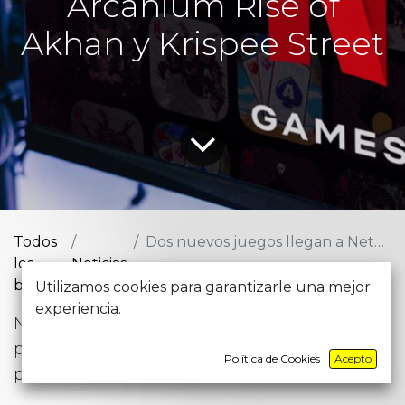
Arcanium Rise of
Akhan y Krispee Street
Todos
Dos nuevos juegos llegan a Netflix: Arcanium Rise of Akhan y Krispee Street
los
Noticias
blogs
Utilizamos cookies para garantizarle una mejor
experiencia.
Netflix ha lanzado dos nuevos juegos que
puedes probar desde ya mismo y que llegan
Política de Cookies
Acepto
para agrandar su catálogo un poco más.