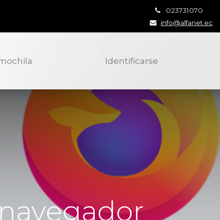
023731070
info@alfanet.ec
 mochila
Identificarse
 navegador