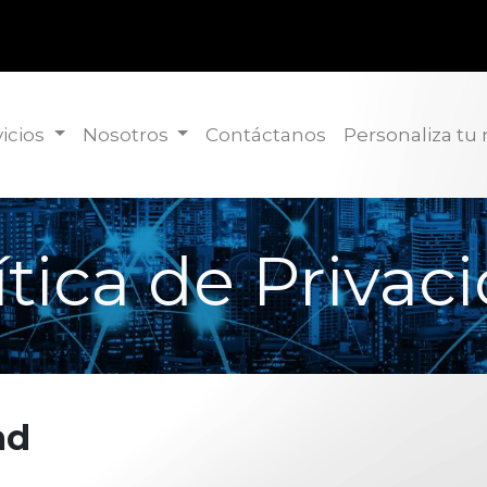
icios
Nosotros
Contáctanos
Personaliza tu
ítica de Privac
ad