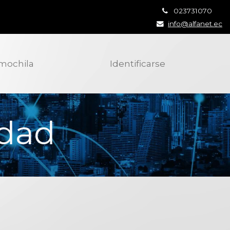
023731070
info@alfanet.ec
 mochila
Identificarse
idad