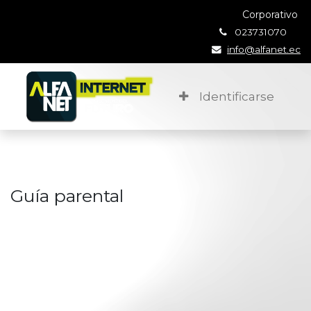
Corporativo
023731070
info@alfanet.ec
Identificarse
Guía parental