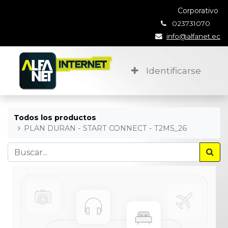
Corporativo
023731070
info@alfanet.ec
Identificarse
Todos los productos
PLAN DURAN - START CONNECT - T2M5_26