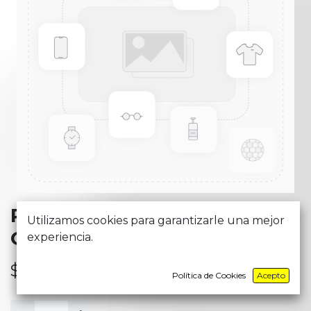
PLAN DURAN - START
Utilizamos cookies para garantizarle una mejor
CONNECT - T2M5_26
experiencia.
$
19,13
Política de Cookies
Acepto